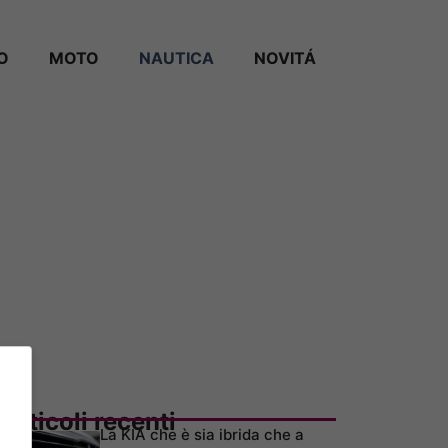
O
MOTO
NAUTICA
NOVITÁ
Articoli recenti
La KIA che è sia ibrida che a