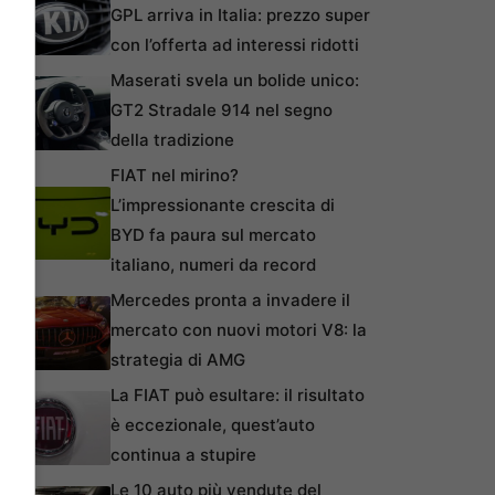
GPL arriva in Italia: prezzo super
con l’offerta ad interessi ridotti
Maserati svela un bolide unico:
GT2 Stradale 914 nel segno
della tradizione
FIAT nel mirino?
L’impressionante crescita di
BYD fa paura sul mercato
italiano, numeri da record
Mercedes pronta a invadere il
mercato con nuovi motori V8: la
strategia di AMG
La FIAT può esultare: il risultato
è eccezionale, quest’auto
continua a stupire
Le 10 auto più vendute del