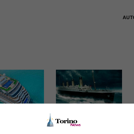
AUT
tieri rafforza
L’auto affondata sul