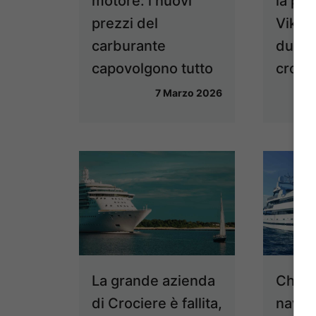
motore: i nuovi
la pa
prezzi del
Viking
carburante
due n
capovolgono tutto
croci
7 Marzo 2026
La grande azienda
China 
di Crociere è fallita,
nave e