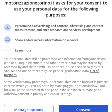
rtnership con
Titanic che oggi
motorizzazionetorino.it asks for your consent to
: ordine per
varrebbe una
use your personal data for the following
purposes:
uove navi da
fortuna: modello
era expedition
iconico
Personalised advertising and content, advertising and content
measurement, audience research and services development
5 Marzo 2026
21 Febbraio 2026
Store and/or access information on a device
Learn more
Your personal data will be processed and information from your device
(cookies, unique identifiers, and other device data) may be stored by,
accessed by and shared with 319 partners, or used specifically by this
site. We and our partners may use precise geolocation data.
List of
partners.
Some vendors may process your personal data on the basis of legitimate
interest, which you can object to by managing your options below. Look
for a link at the bottom of this page or in the site menu to manage or
withdraw consent in privacy and cookie settings.
Zorrilla: la
T.M. Blue One: il
lettrica più
super yacht di
Manage options
Consent