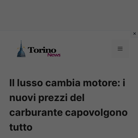
Vai
al
MENU
contenuto
Il lusso cambia motore: i
nuovi prezzi del
carburante capovolgono
tutto