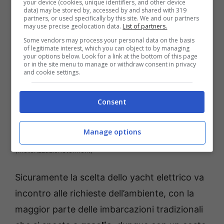
your device (cookies, unique identifiers, and other device
data) may be stored by, accessed by and shared with 319
partners, or used specifically by this site. We and our partners
may use precise geolocation data.
List of partners.
Some vendors may process your personal data on the basis
of legitimate interest, which you can object to by managing
your options below. Look for a link at the bottom of this page
or in the site menu to manage or withdraw consent in privacy
and cookie settings.
Consent
Manage options
Nascono gli yacht elettrici: ecco perché sono il futuro
(motorizzazionetorino.it)
Sicuramente la scelta dello yacht elettrico va
incontro alle richieste dell’ambiente, con la
maggior parte delle imbarcazioni tradizionali