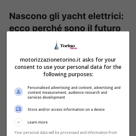
Nascono gli yacht elettrici:
ecco perché sono il futuro
La nascita di vetture e mezzi di trasporto
elettrici in questi ultimi anni ha sicuramente
motorizzazionetorino.it asks for your
diviso e non poco l’opinione pubblica. Sono
consent to use your personal data for the
following purposes:
moltissimi coloro che vorrebbero continuare
con
mezzi a benzina o a gasolio,
ma anche
Personalised advertising and content, advertising and
content measurement, audience research and
gli
yacht hanno deciso di omologarsi
con la
services development
novità che vuole portare l’elettrico a un passo
Store and/or access information on a device
successivo, introducendo così questi nuovi
Learn more
mezzi.
Your personal data will be processed and information from