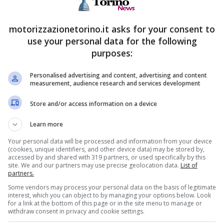
ttato: notizia
dalla concorrenza:
endente per
c’è una nuova
motorizzazionetorino.it asks for your consent to
omia italiana,
regina in Europa, è
use your personal data for the following
uaio per
l’auto più
purposes:
n
desiderata
Personalised advertising and content, advertising and content
22 Gennaio 2026
22 Gennaio 2026
measurement, audience research and services development
Store and/or access information on a device
Learn more
Your personal data will be processed and information from your device
(cookies, unique identifiers, and other device data) may be stored by,
accessed by and shared with 319 partners, or used specifically by this
site. We and our partners may use precise geolocation data.
List of
partners.
Some vendors may process your personal data on the basis of legitimate
interest, which you can object to by managing your options below. Look
for a link at the bottom of this page or in the site menu to manage or
withdraw consent in privacy and cookie settings.