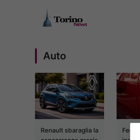
Vai
al
contenuto
Auto
Renault sbaraglia la
Ferrar