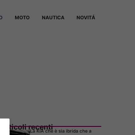
O
MOTO
NAUTICA
NOVITÁ
Articoli recenti
La KIA che è sia ibrida che a