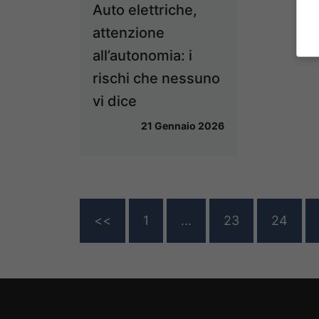
Auto elettriche,
attenzione
all’autonomia: i
rischi che nessuno
vi dice
21 Gennaio 2026
<<
1
…
23
24