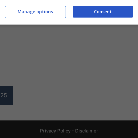
Manage options
Consent
25
Privacy Policy
-
Disclaimer