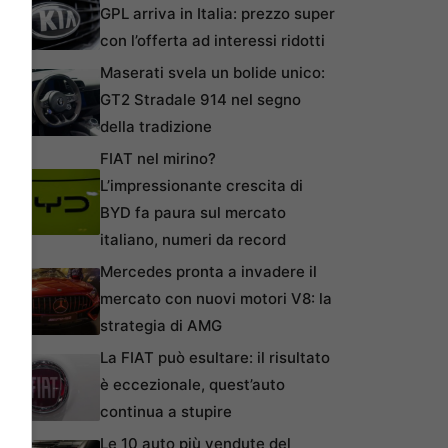
GPL arriva in Italia: prezzo super
con l’offerta ad interessi ridotti
Maserati svela un bolide unico:
GT2 Stradale 914 nel segno
della tradizione
FIAT nel mirino?
L’impressionante crescita di
BYD fa paura sul mercato
italiano, numeri da record
Mercedes pronta a invadere il
mercato con nuovi motori V8: la
strategia di AMG
La FIAT può esultare: il risultato
è eccezionale, quest’auto
continua a stupire
Le 10 auto più vendute del