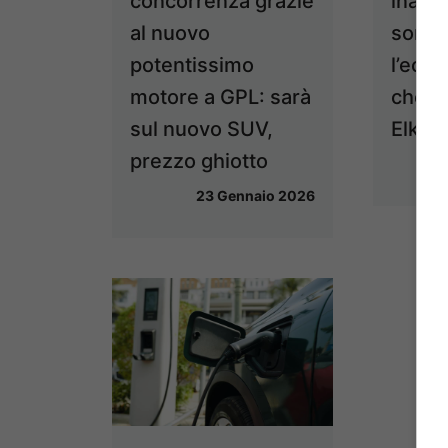
concorrenza grazie
inaspe
al nuovo
sorpr
potentissimo
l’econ
motore a GPL: sarà
che g
sul nuovo SUV,
Elkan
prezzo ghiotto
23 Gennaio 2026