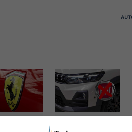
AUT
i, crollo
FIAT fatta a pezzi