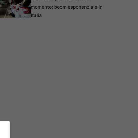
momento: boom esponenziale in
Italia