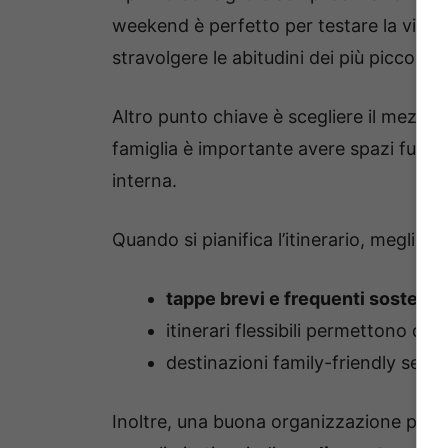
weekend è perfetto per testare la vita i
stravolgere le abitudini dei più piccoli.
Altro punto chiave è scegliere il mezzo 
famiglia è importante avere spazi funzi
interna.
Quando si pianifica l’itinerario, meglio 
tappe brevi e frequenti soste
aiu
itinerari flessibili permettono di
destinazioni family-friendly sempl
Inoltre, una buona organizzazione parte