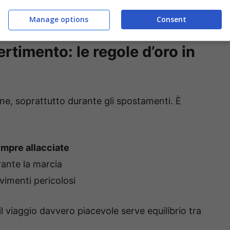
’essenziale
, evitando di riempire il camper
Manage options
Consent
ertimento: le regole d’oro in
ne, soprattutto durante gli spostamenti. È
empre allacciate
ante la marcia
vimenti pericolosi
l viaggio davvero piacevole serve equilibrio tra