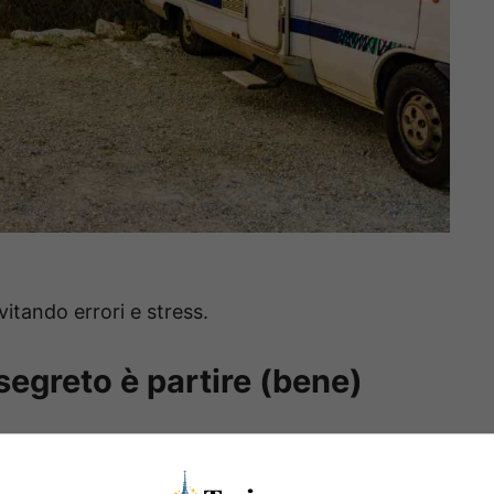
vitando errori e stress.
 segreto è partire (bene)
mentale:
iniziare con un viaggio breve
. Un