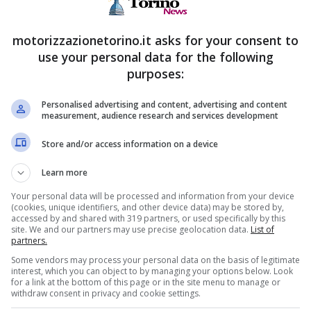
n camper e capire ritmi, spazi e necessità senza
motorizzazionetorino.it asks for your consent to
use your personal data for the following
purposes:
giusto.
Non tutti i camper sono uguali
, e per una
onali, letti comodi e una buona organizzazione
Personalised advertising and content, advertising and content
measurement, audience research and services development
Store and/or access information on a device
evitare maratone su strada:
Learn more
Your personal data will be processed and information from your device
tano a mantenere i bambini sereni
(cookies, unique identifiers, and other device data) may be stored by,
accessed by and shared with 319 partners, or used specifically by this
 adattarsi a imprevisti o cambi di programma
site. We and our partners may use precise geolocation data.
List of
partners.
ificano tutta l’esperienza
Some vendors may process your personal data on the basis of legitimate
interest, which you can object to by managing your options below. Look
for a link at the bottom of this page or in the site menu to manage or
 anche da ciò che si porta a bordo. Gli spazi
withdraw consent in privacy and cookie settings.