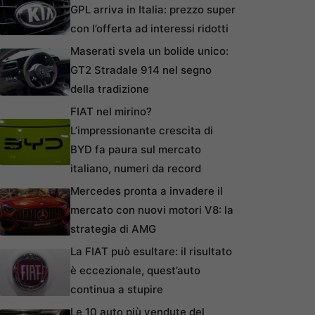
GPL arriva in Italia: prezzo super
con l’offerta ad interessi ridotti
Maserati svela un bolide unico:
GT2 Stradale 914 nel segno
della tradizione
FIAT nel mirino?
L’impressionante crescita di
BYD fa paura sul mercato
italiano, numeri da record
Mercedes pronta a invadere il
mercato con nuovi motori V8: la
strategia di AMG
La FIAT può esultare: il risultato
è eccezionale, quest’auto
continua a stupire
Le 10 auto più vendute del