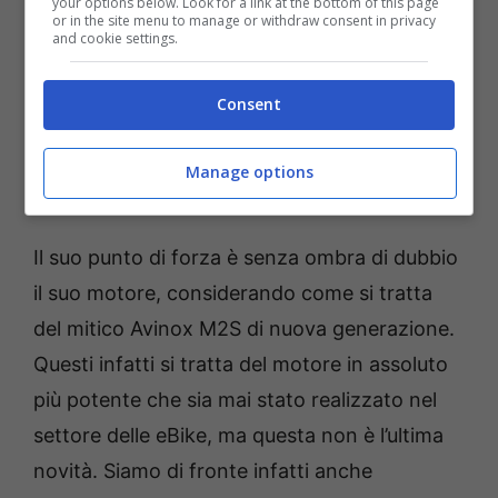
your options below. Look for a link at the bottom of this page
or in the site menu to manage or withdraw consent in privacy
and cookie settings.
Consent
Manage options
Olympia Hekton: arriva la eBike più potente di tutte
(Olympia Press Media – motorizzazionetorino.it)
Il suo punto di forza è senza ombra di dubbio
il suo motore, considerando come si tratta
del mitico Avinox M2S di nuova generazione.
Questi infatti si tratta del motore in assoluto
più potente che sia mai stato realizzato nel
settore delle eBike, ma questa non è l’ultima
novità. Siamo di fronte infatti anche