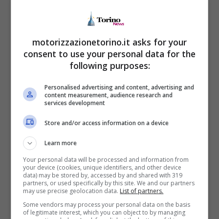
eBike più potente di tutte
motorizzazionetorino.it asks for your
Non è di certo una novità assoluta quella di
consent to use your personal data for the
Olympia,
considerando infatti come l’azienda
following purposes:
avesse già presentato la sua stupenda
Personalised advertising and content, advertising and
Hekton
nel 2025 in occasione del grande
content measurement, audience research and
services development
evento di
Eurobike.
Ora però è tempo di
presentarla a tutti gli effetti, con questa due
Store and/or access information on a device
ruote che si tratta di una stupenda e-mtb da
Learn more
enduro, con una serie di migliorie
Your personal data will be processed and information from
tecnologiche straordinarie.
your device (cookies, unique identifiers, and other device
data) may be stored by, accessed by and shared with 319
partners, or used specifically by this site. We and our partners
may use precise geolocation data.
List of partners.
Some vendors may process your personal data on the basis
of legitimate interest, which you can object to by managing