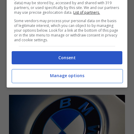
data) may be stored by, accessed by and shared with 319
limitare, in maniera artificiale, la coppia dei
partners, or used specifically by this site. We and our partners
may use precise geolocation data.
List of partners.
motori più potenti
, così da allungare la vita
Some vendors may process your personal data on the basis
delle trasmissioni, senza rinunciare al comfort
of legitimate interest, which you can object to by managing
your options below. Look for a link at the bottom of this page
di guida ed alle prestazioni. Va detto che la
or in the site menu to manage or withdraw consent in privacy
and cookie settings.
sfida è tutt’altro che semplice, viste le
normative che richiedono un contenimento
Consent
delle emissioni, senza dimenticare che il
cambio manuale è sempre meno richiesto
Manage options
dalla clientela.