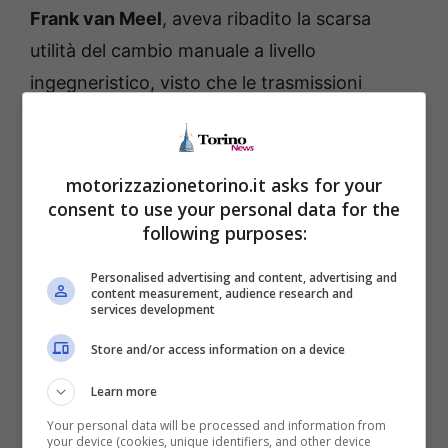
Frank van Meel
, aveva ribadito la scarsa
utilità del cambio manuale a livello
ingegneristico, visto che le trasmissioni
automatiche sono in grado di gestire al
meglio le alte potenze dei motori sei cilindri in
linea.
motorizzazionetorino.it asks for your
consent to use your personal data for the
following purposes:
BMW, ecco come salvare il
cambio manuale
Personalised advertising and content, advertising and
content measurement, audience research and
services development
Pur essendo consapevole delle grandi sfide
Store and/or access information on a device
che tale progetto impone, la
BMW
non
Learn more
intende arrendersi, e sta studiando una
Your personal data will be processed and information from
soluzione coraggiosa.
L’obiettivo è quello di
your device (cookies, unique identifiers, and other device