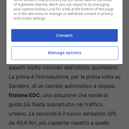
Sandero Stepway. La nuova versione sarà
of legitimate interest, which you can object to by managing
your options below. Look for a link at the bottom of this page
infatti equipaggiata con un inedito
motore 1.2
or in the site menu to manage or withdraw consent in privacy
and cookie settings.
tre cilindri turbo Eco-G da 120 cavalli,
progettato per funzionare insieme
Consent
all’alimentazione GPL.
Manage options
Le novità tecniche sono due e riguardano
aspetti molto concreti dell’utilizzo quotidiano.
La prima è l’introduzione, per la prima volta su
Sandero, di un cambio automatico a doppia
frizione EDC
, una soluzione che rende la
guida più fluida soprattutto nel traffico
urbano. La seconda è il nuovo serbatoio GPL
da 49,6 litri, più capiente rispetto a quello