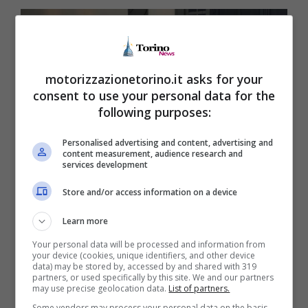
motorizzazionetorino.it asks for your
consent to use your personal data for the
following purposes:
Personalised advertising and content, advertising and
content measurement, audience research and
services development
Store and/or access information on a device
Le caratteristiche della nuova Dacia Sandero
(Motorizzazionetorino.it – Dacia)
Learn more
Your personal data will be processed and information from
Dacia ha deciso di aggiornare la
gamma del
your device (cookies, unique identifiers, and other device
data) may be stored by, accessed by and shared with 319
suo modello di punta
introducendo una
partners, or used specifically by this site. We and our partners
may use precise geolocation data.
List of partners.
novità importante sotto il cofano della
Some vendors may process your personal data on the basis