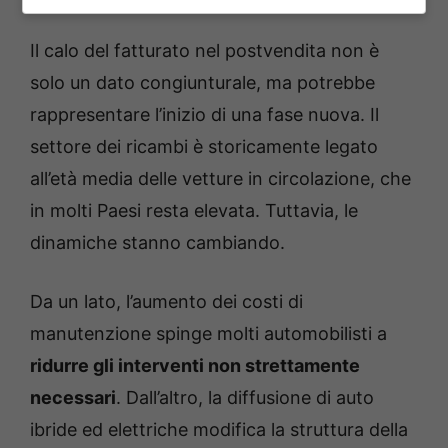
Il calo del fatturato nel postvendita non è
solo un dato congiunturale, ma potrebbe
rappresentare l’inizio di una fase nuova. Il
settore dei ricambi è storicamente legato
all’età media delle vetture in circolazione, che
in molti Paesi resta elevata. Tuttavia, le
dinamiche stanno cambiando.
Da un lato, l’aumento dei costi di
manutenzione spinge molti automobilisti a
ridurre gli interventi non strettamente
necessari
. Dall’altro, la diffusione di auto
ibride ed elettriche modifica la struttura della