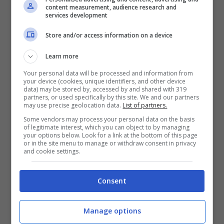
content measurement, audience research and
manutenzioni, spesso rinviate
services development
Store and/or access information on a device
Una progressiva trasformazione del
Learn more
parco auto, con l’aumento dei modelli
Your personal data will be processed and information from
elettrificati
your device (cookies, unique identifiers, and other device
data) may be stored by, accessed by and shared with 319
partners, or used specifically by this site. We and our partners
Proprio l’elettrificazione rappresenta un
may use precise geolocation data.
List of partners.
Some vendors may process your personal data on the basis
elemento chiave: le auto elettriche, infatti,
of legitimate interest, which you can object to by managing
your options below. Look for a link at the bottom of this page
hanno
meno componenti soggetti a usura
or in the site menu to manage or withdraw consent in privacy
and cookie settings.
rispetto ai motori termici
, con un impatto
diretto sulla domanda di ricambi tradizionali.
Consent
Un mercato che cambia:
Manage options
quali scenari per il 2026