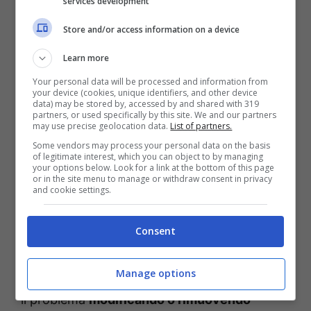
services development
meccanica è diventata più articolata e meno
Store and/or access information on a device
tollerante a un utilizzo improprio.
Learn more
Secondo Ebenezer, è proprio questo uno
Your personal data will be processed and information from
your device (cookies, unique identifiers, and other device
degli aspetti più sottovalutati da chi acquista
data) may be stored by, accessed by and shared with 319
partners, or used specifically by this site. We and our partners
un diesel oggi. Un eventuale intervento su
may use precise geolocation data.
List of partners.
Some vendors may process your personal data on the basis
componenti come il filtro antiparticolato o il
of legitimate interest, which you can object to by managing
your options below. Look for a link at the bottom of this page
sistema di ricircolo dei gas può comportare
or in the site menu to manage or withdraw consent in privacy
and cookie settings.
spese significative, spesso superiori rispetto a
quelle necessarie per un motore a benzina
Consent
equivalente.
Manage options
Alcuni automobilisti hanno tentato di aggirare
il problema
modificando o rimuovendo