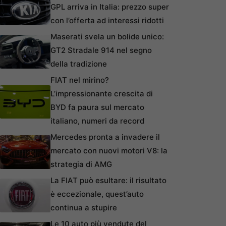
GPL arriva in Italia: prezzo super
con l’offerta ad interessi ridotti
Maserati svela un bolide unico:
GT2 Stradale 914 nel segno
della tradizione
FIAT nel mirino?
L’impressionante crescita di
BYD fa paura sul mercato
italiano, numeri da record
Mercedes pronta a invadere il
mercato con nuovi motori V8: la
strategia di AMG
La FIAT può esultare: il risultato
è eccezionale, quest’auto
continua a stupire
Le 10 auto più vendute del