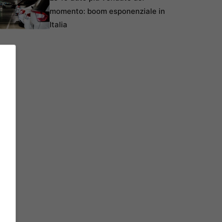
momento: boom esponenziale in
Italia