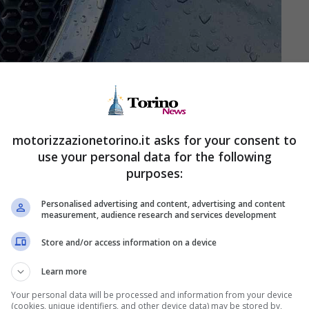
motorizzazionetorino.it asks for your consent to
use your personal data for the following
purposes:
Personalised advertising and content, advertising and content
measurement, audience research and services development
tiva sulle emissioni
Euro 6e-bis
e comprendono
Store and/or access information on a device
ersione d’ingresso a benzina è alimentata da un
Learn more
desidera consumi contenuti e costi di gestione
Your personal data will be processed and information from your device
el
1.5 BlueHDi
è declinato in due livelli di
(cookies, unique identifiers, and other device data) may be stored by,