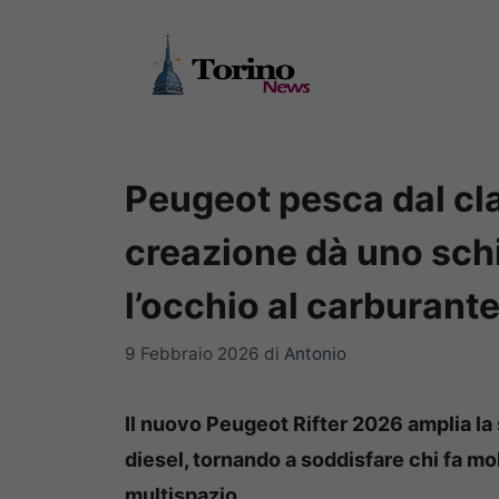
Vai
al
contenuto
Peugeot pesca dal cla
creazione dà uno schia
l’occhio al carburant
9 Febbraio 2026
di
Antonio
Il nuovo Peugeot Rifter 2026 amplia la
diesel, tornando a soddisfare chi fa mol
multispazio.