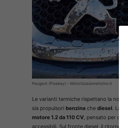
Peugeot (Pixabay) – Motorizzazionetorino.it
Le varianti termiche rispettano la norma
sia propulsori
benzina
che
diesel
. La v
motore 1.2 da 110 CV
, pensato per chi 
accessibili. Sul fronte diesel, il ritorno d