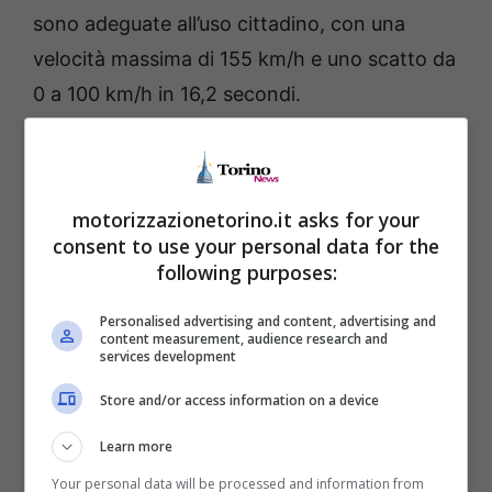
sono adeguate all’uso cittadino, con una
velocità massima di 155 km/h e uno scatto da
0 a 100 km/h in 16,2 secondi.
Fiat 500 Hybrid, l’offerta di
febbraio
motorizzazionetorino.it asks for your
consent to use your personal data for the
Il prezzo di listino parte da
19.900 euro per
following purposes:
l’allestimento POP
, che è anche quello
Personalised advertising and content, advertising and
oggetto della promozione. Va però ricordato
content measurement, audience research and
services development
che la versione base è piuttosto essenziale e
Store and/or access information on a device
non prevede un vero sistema di infotainment,
ma soltanto un supporto per lo smartphone,
Learn more
scelta che può far storcere il naso a chi è
Your personal data will be processed and information from