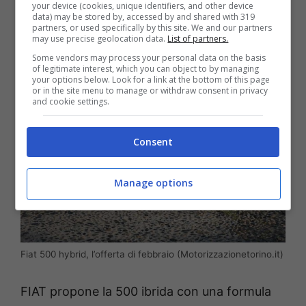
your device (cookies, unique identifiers, and other device
abituato a display centrali e connettività
data) may be stored by, accessed by and shared with 319
partners, or used specifically by this site. We and our partners
completa.
may use precise geolocation data.
List of partners.
Some vendors may process your personal data on the basis
of legitimate interest, which you can object to by managing
your options below. Look for a link at the bottom of this page
or in the site menu to manage or withdraw consent in privacy
and cookie settings.
Consent
Manage options
Fiat 500 hybrid, l’offerta di febbraio (Motorizzazionetorino.it)
FIAT propone la 500 ibrida con una formula