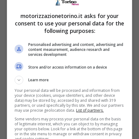
Il pilota sottolinea come ogni stagione
rappresenti una nuova sfida e come, prima di
motorizzazionetorino.it asks for your
esprimere giudizi, sia fondamentale attendere
consent to use your personal data for the
following purposes:
i primi riscontri reali. La SF-26 è ancora un
progetto in evoluzione e l’obiettivo è arrivare
Personalised advertising and content, advertising and
content measurement, audience research and
ai test e alle prime gare con una base solida,
services development
senza illusioni premature.
Store and/or access information on a device
Motivazione e
Learn more
preparazione al centro del
Your personal data will be processed and information from
your device (cookies, unique identifiers, and other device
data) may be stored by, accessed by and shared with 319
progetto Ferrari
partners, or used specifically by this site. We and our partners
may use precise geolocation data.
List of partners.
Some vendors may process your personal data on the basis
Più che sulle prestazioni pure, Leclerc pone
of legitimate interest, which you can object to by managing
your options below. Look for a link at the bottom of this page
l’accento sull’atteggiamento del team. A
or in the site menu to manage or withdraw consent in privacy
and cookie settings.