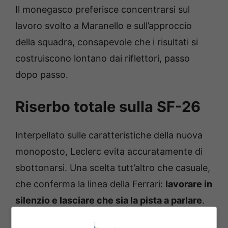
Il monegasco preferisce concentrarsi sul
lavoro svolto a Maranello e sull’approccio
della squadra, consapevole che i risultati si
costruiscono lontano dai riflettori, passo
dopo passo.
Riserbo totale sulla SF-26
Interpellato sulle caratteristiche della nuova
monoposto, Leclerc evita accuratamente di
sbottonarsi. Una scelta tutt’altro che casuale,
che conferma la linea della Ferrari:
lavorare in
silenzio e lasciare che sia la pista a parlare
.