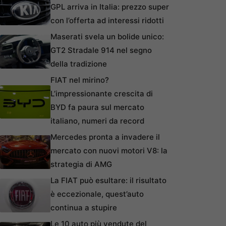
GPL arriva in Italia: prezzo super
con l’offerta ad interessi ridotti
Maserati svela un bolide unico:
GT2 Stradale 914 nel segno
della tradizione
FIAT nel mirino?
L’impressionante crescita di
BYD fa paura sul mercato
italiano, numeri da record
Mercedes pronta a invadere il
mercato con nuovi motori V8: la
strategia di AMG
La FIAT può esultare: il risultato
è eccezionale, quest’auto
continua a stupire
Le 10 auto più vendute del