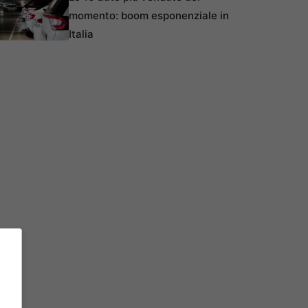
momento: boom esponenziale in
Italia