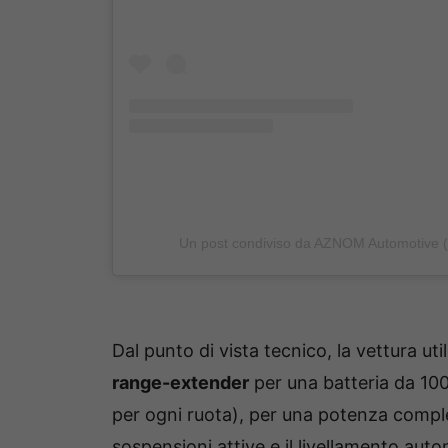
Un post condiviso da AZNOM Automotive
Dal punto di vista tecnico, la vettura uti
range-extender
per una batteria da 100
per ogni ruota), per una potenza comple
sospensioni attive e il livellamento a