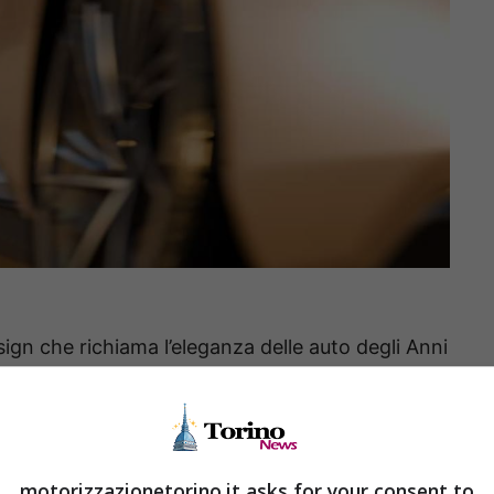
ign che richiama l’eleganza delle auto degli Anni
nografiche con dettagli contemporanei di grande
a griglia verticale imponente e fari a LED
e da
30″
accentuano la sua presenza scenica. Le
nnovativo che solleva una porzione di tetto per
motorizzazionetorino.it asks for your consent to