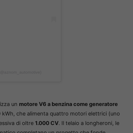
 (@aznom_automotive)
lizza un
motore V6 a benzina come generatore
 kWh, che alimenta quattro motori elettrici (uno
ssiva di oltre
1.000 CV
. Il telaio a longheroni, le
utomatico completano un progetto che fonde