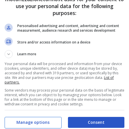
use your personal data for the following
ato da un tappeto luminoso che si proietta a
purposes:
Personalised advertising and content, advertising and content
measurement, audience research and services development
logia d’avanguardia
Store and/or access information on a device
tto tradizionale di abitacolo per offrire un
Learn more
 lusso
. Al posto dei classici sedili troviamo arredi
Your personal data will be processed and information from your device
iore e
configurazione 2+2+2
grazie a due
(cookies, unique identifiers, and other device data) may be stored by,
accessed by and shared with 319 partners, or used specifically by this
 lavorati a mano: inserti in legno, pelli pregiate
site. We and our partners may use precise geolocation data.
List of
partners.
i storici definiscono un’atmosfera di eleganza
Some vendors may process your personal data on the basis of legitimate
interest, which you can object to by managing your options below. Look
 presente – resta discreta e gestita da
for a link at the bottom of this page or in the site menu to manage or
withdraw consent in privacy and cookie settings.
 clima, illuminazione e suono con comandi vocali.
Manage options
Consent