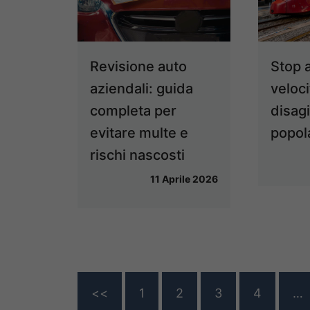
Revisione auto
Stop a
aziendali: guida
velocit
completa per
disagi
evitare multe e
popol
rischi nascosti
11 Aprile 2026
<<
1
2
3
4
…