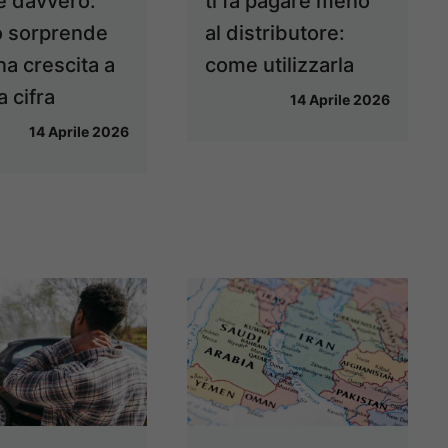
te davvero:
ti fa pagare meno
 sorprende
al distributore:
na crescita a
come utilizzarla
 cifra
14 Aprile 2026
14 Aprile 2026