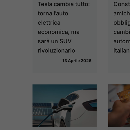
Tesla cambia tutto:
Const
torna l’auto
amich
elettrica
obblig
economica, ma
cambia
sarà un SUV
autom
rivoluzionario
italian
13 Aprile 2026