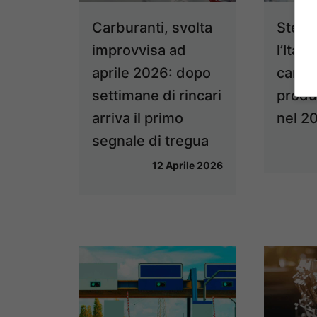
Carburanti, svolta
Stella
improvvisa ad
l’Ital
aprile 2026: dopo
cambi
settimane di rincari
produ
arriva il primo
nel 2
segnale di tregua
12 Aprile 2026