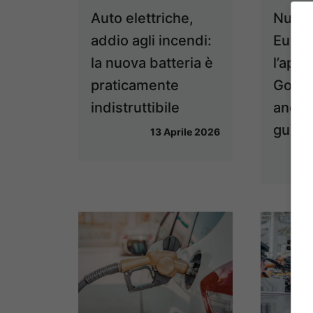
Auto elettriche,
Nuova
addio agli incendi:
Europ
la nuova batteria è
l’app
praticamente
Gover
indistruttibile
ancor
guerr
13 Aprile 2026