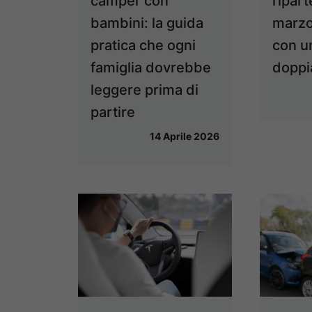
camper con
ripar
bambini: la guida
marzo
pratica che ogni
con u
famiglia dovrebbe
doppia
leggere prima di
partire
14 Aprile 2026