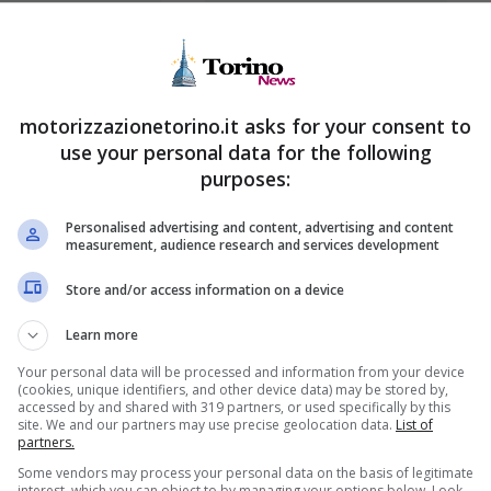
 tassa in
Incidente Michael
a, c’è
Schumacher: parla
rovazione del
sua figlia dopo anni
motorizzazionetorino.it asks for your consent to
no italiano:
12 Aprile 2026
use your personal data for the following
a colpa della
purposes:
a
Personalised advertising and content, advertising and content
13 Aprile 2026
measurement, audience research and services development
Store and/or access information on a device
Learn more
Your personal data will be processed and information from your device
(cookies, unique identifiers, and other device data) may be stored by,
accessed by and shared with 319 partners, or used specifically by this
site. We and our partners may use precise geolocation data.
List of
partners.
Some vendors may process your personal data on the basis of legitimate
interest, which you can object to by managing your options below. Look