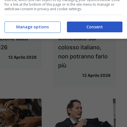
for a link at the bottom of this page or in the site menu to manage or
withdraw consent in privacy and cookie settings.
ntis rilancia
Il Governo Meloni
ia: ecco come
emana il nuovo
Manage options
Consent
erà la
Decreto: effetto
zione auto
immediato sul
026
colosso italiano,
non potranno farlo
12 Aprile 2026
più
12 Aprile 2026