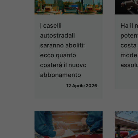
I caselli
Ha il 
autostradali
potent
saranno aboliti:
costa
ecco quanto
modell
costerà il nuovo
assol
abbonamento
12 Aprile 2026