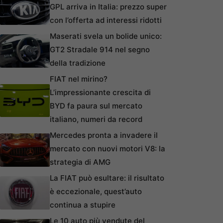
GPL arriva in Italia: prezzo super
con l’offerta ad interessi ridotti
Maserati svela un bolide unico:
GT2 Stradale 914 nel segno
della tradizione
FIAT nel mirino?
L’impressionante crescita di
BYD fa paura sul mercato
italiano, numeri da record
Mercedes pronta a invadere il
mercato con nuovi motori V8: la
strategia di AMG
La FIAT può esultare: il risultato
è eccezionale, quest’auto
continua a stupire
Le 10 auto più vendute del